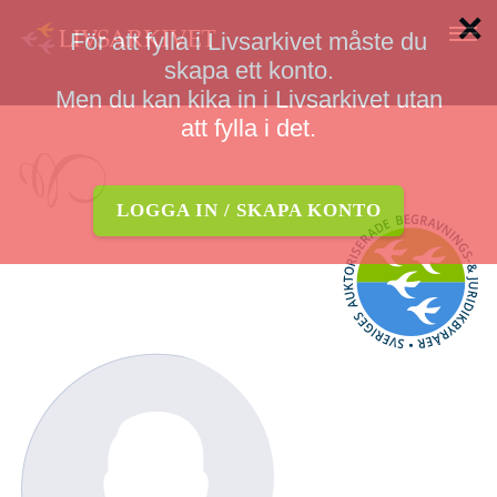
×
För att fylla i Livsarkivet måste du
skapa ett konto.
Logga in
Men du kan kika in i Livsarkivet utan
OM LIVSARKIVET
att fylla i det.
SÅ GÖR DU
LOGGA IN / SKAPA KONTO
FRÅGOR OCH SVAR
LOGGA IN