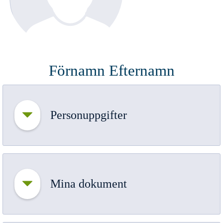
Klicka här för att ladda
Förnamn Efternamn
upp en bild
Personuppgifter
Mina dokument