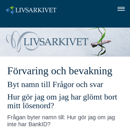
Logga in
OM LIVSARKIVET
SÅ GÖR DU
FRÅGOR OCH SVAR
Förvaring och bevakning
LOGGA IN
Byt namn till Frågor och svar
Hur gör jag om jag har glömt bort
mitt lösenord?
Frågan byter namn till: Hur gör jag om jag
inte har BankID?